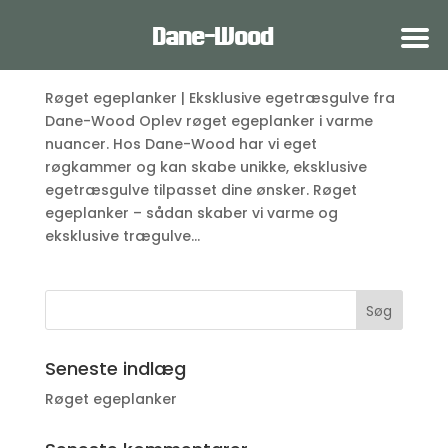
Røget egeplanker
Dane-Wood®
af
Dane wood
|
sep 24, 2025
|
Gulve
Røget egeplanker | Eksklusive egetræsgulve fra
Dane-Wood Oplev røget egeplanker i varme
nuancer. Hos Dane-Wood har vi eget
røgkammer og kan skabe unikke, eksklusive
egetræsgulve tilpasset dine ønsker. Røget
egeplanker – sådan skaber vi varme og
eksklusive trægulve...
Seneste indlæg
Røget egeplanker