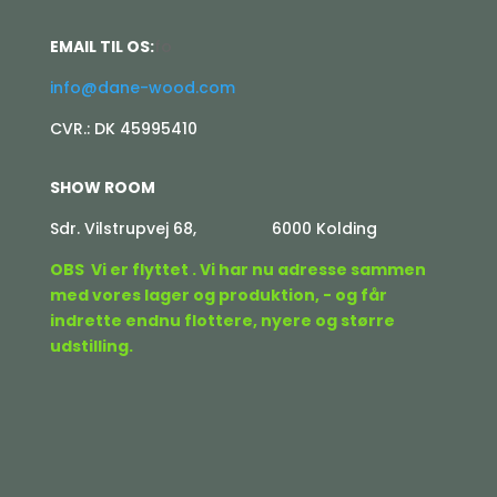
EMAIL TIL OS:
fo
info@dane-wood.com
CVR.: DK 45995410
SHOW ROOM
Sdr. Vilstrupvej 68, 6000 Kolding
OBS Vi er flyttet . Vi har nu adresse sammen
med vores lager og produktion, - og får
indrette endnu flottere, nyere og større
udstilling.